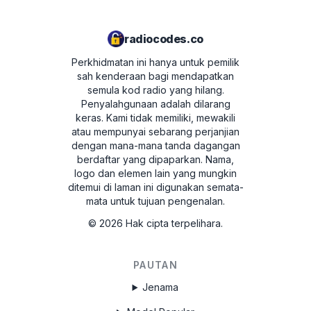
di skrin dalam format:
M328991
.
Tekan butang 1 sehingga anda
mendapatkan angka yang betul.
radiocodes.co
Ulangi operasi ini untuk butang seterusnya
Jika anda mempunyai model radio lain, mungkin
- 2, 3 dan 4.
Perkhidmatan ini hanya untuk pemilik
perlu mengeluarkannya dan membaca kod dari
sah kenderaan bagi mendapatkan
Untuk mengesahkan, tekan butang 5.
label pada badan radio. Contoh boleh didapati di
semula kod radio yang hilang.
bawah.
Penyalahgunaan adalah dilarang
Sekarang anda boleh menikmati muzik anda
keras.
Kami tidak memiliki, mewakili
semula!
Alat untuk mengeluarkan radio
atau mempunyai sebarang perjanjian
dengan mana-mana tanda dagangan
berdaftar yang dipaparkan. Nama,
logo dan elemen lain yang mungkin
ditemui di laman ini digunakan semata-
mata untuk tujuan pengenalan.
©
2026
Hak cipta terpelihara.
PAUTAN
Jenama