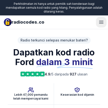
Perkhidmatan ini hanya untuk pemilik sah kenderaan bagi
mendapatkan semula kod radio yang hilang. Penyalahgunaan adalah
dilarang keras.
radiocodes.co
Ope
Radio terkunci selepas menukar bateri?
Dapatkan kod radio
Ford
dalam 3 minit
4.9
/5 daripada
927
ulasan
Lebih 47,000 pemandu
Keserasian kod dijamin
telah mempercayai kami