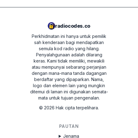
memilih stesen radio), kemudian hidupkan
JVCKENWOOD.
peranti.
Paparan akan bertukar antara dua skrin: U
dengan empat digit pertama nombor siri
radiocodes.co
(contoh U2200) dan L dengan empat digit
Perkhidmatan ini hanya untuk pemilik
terakhir nombor siri (contoh L0055).
sah kenderaan bagi mendapatkan
Catat 8 digit tanpa huruf U dan L - ini
semula kod radio yang hilang.
Penyalahgunaan adalah dilarang
adalah nombor siri radio anda. Untuk
keras.
Kami tidak memiliki, mewakili
mendapatkan kod, masukkan dalam borang
atau mempunyai sebarang perjanjian
di atas.
dengan mana-mana tanda dagangan
berdaftar yang dipaparkan. Nama,
logo dan elemen lain yang mungkin
Honda Accord 2003 - 2007
ditemui di laman ini digunakan semata-
mata untuk tujuan pengenalan.
Putar kunci pencucuh ke posisi ACC (I).
©
2026
Hak cipta terpelihara.
Hidupkan radio dan pastikan mesej "CODE"
dipaparkan pada skrin. Jika anda tidak
PAUTAN
melihat mesej ini, keluarkan fius selama 1
minit, kemudian kembali ke langkah 1.
Jenama