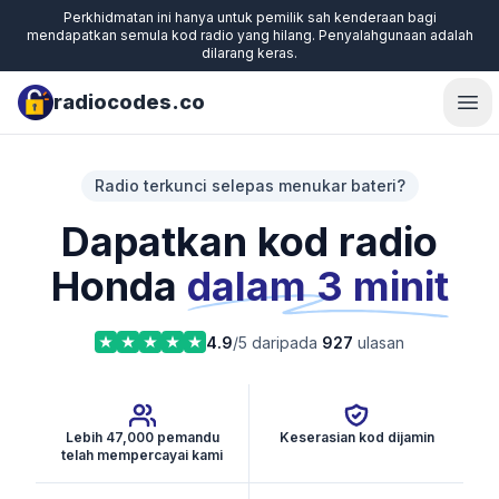
Perkhidmatan ini hanya untuk pemilik sah kenderaan bagi
mendapatkan semula kod radio yang hilang. Penyalahgunaan adalah
dilarang keras.
radiocodes.co
Ope
Radio terkunci selepas menukar bateri?
Dapatkan kod radio
Honda
dalam 3 minit
4.9
/5 daripada
927
ulasan
Lebih 47,000 pemandu
Keserasian kod dijamin
telah mempercayai kami