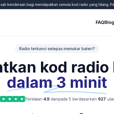
k sah kenderaan bagi mendapatkan semula kod radio yang hilang. P
FAQ
Blo
Radio terkunci selepas menukar bateri?
tkan kod radi
dalam 3 minit
Penilaian
4.9
daripada 5 berdasarkan
927
ula