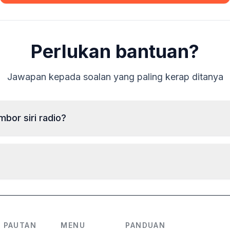
Perlukan bantuan?
Jawapan kepada soalan yang paling kerap ditanya
or siri radio?
Untuk membaca nombor siri radio MAN, radio perlu
dikeluarkan dan kod pada label pada badan radio perlu
dibaca. Biasanya nombor siri terletak di atas atau di
bawah kod bar. Contoh:
Kod akan dihantar
segera
selepas pesanan
CM0098H2566406
BP700562953492
dibuat, tidak kira waktu siang atau malam.
PAUTAN
MENU
PANDUAN