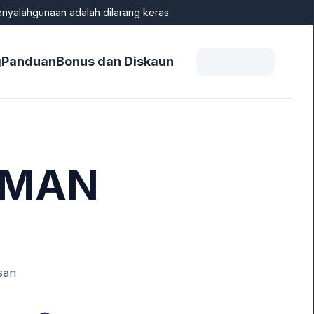
enyalahgunaan adalah dilarang keras.
g
Panduan
Bonus dan Diskaun
o MAN
san