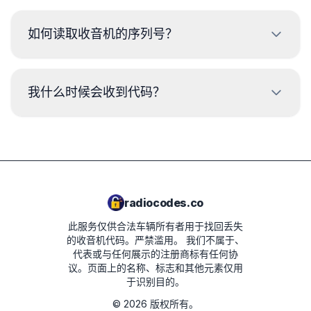
如何读取收音机的序列号？
要读取蓝宝收音机的序列号，需要拆卸并读取收音机外壳标
签上的代码。通常，序列号位于条形码的上方或下方。示
我什么时候会收到代码？
例：
BP723346696293
代码将在下单后
立即
提供，无论时间如何。
VWZ1Z2K8198892
SKZ2Z3C1482102
radiocodes.co
AUZ5Z4C5221241
此服务仅供合法车辆所有者用于找回丢失
SEZ1Z3F6422042
的收音机代码。严禁滥用。
我们不属于、
代表或与任何展示的注册商标有任何协
议。页面上的名称、标志和其他元素仅用
于识别目的。
©
2026
版权所有。