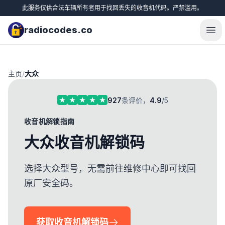
此服务仅供合法车辆所有者用于找回丢失的收音机代码。严禁滥用。
radiocodes.co
Ope
主页
/
大众
927
条评价，
4.9
/5
收音机解锁指南
大众收音机解锁码
选择大众型号，无需前往维修中心即可找回
原厂安全码。
获取收音机解锁码