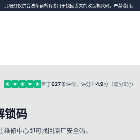
此服务仅供合法车辆所有者用于找回丢失的收音机代码。严禁滥用。
基于
927
条评价，评分为
4.9
分（满分5分）
解锁码
前往维修中心即可找回原厂安全码。