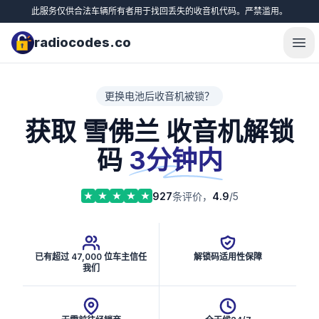
此服务仅供合法车辆所有者用于找回丢失的收音机代码。严禁滥用。
radiocodes.co
Ope
更换电池后收音机被锁？
获取 雪佛兰 收音机解锁
码
3分钟内
927
条评价，
4.9
/5
已有超过 47,000 位车主信任
解锁码适用性保障
我们