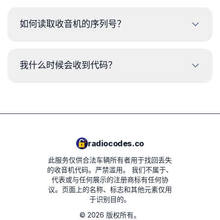
如何读取收音机的序列号？
要读取雪佛兰收音机的序列号，需要拆卸并读取收音机外壳
标签上的代码。通常，序列号位于条形码的上方或下方。示
我什么时候会收到代码？
例：
A8371
代码将在下单后
立即
提供，无论时间如何。
A4436
A4080
radiocodes.co
此服务仅供合法车辆所有者用于找回丢失
的收音机代码。严禁滥用。
我们不属于、
代表或与任何展示的注册商标有任何协
议。页面上的名称、标志和其他元素仅用
于识别目的。
©
2026
版权所有。