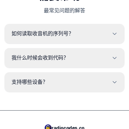
最常见问题的解答
如何读取收音机的序列号？
要读取玛莎拉蒂收音机的序列号，需要拆卸并读取收音机外
壳标签上的代码。通常，序列号位于条形码的上方或下方。
我什么时候会收到代码？
示例：
BP723346696293
代码将在下单后
立即
提供，无论时间如何。
支持哪些设备？
CM1232E0794521
T00BE174690622
我们不支持Delphi和Magneti Marelli设备。
W1507123
7801HN0Y1234567
radiocodes.co
067003105800D5910079026514