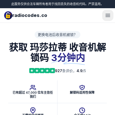
此服务仅供合法车辆所有者用于找回丢失的收音机代码。严禁滥用。
radiocodes.co
Ope
更换电池后收音机被锁？
获取 玛莎拉蒂 收音机解
锁码
3分钟内
927
条评价，
4.9
/5
已有超过 47,000 位车主信任
解锁码适用性保障
我们