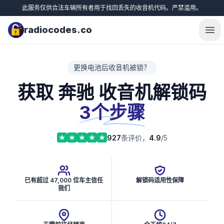
此服务仅供合法车辆所有者用于找回丢失的收音机代码。严禁滥用。
radiocodes.co
Ope
更换电池后收音机被锁？
获取 奔驰 收音机解锁码
3个步骤
927
条评价，
4.9
/5
已有超过 47,000 位车主信任
解锁码适用性保障
我们