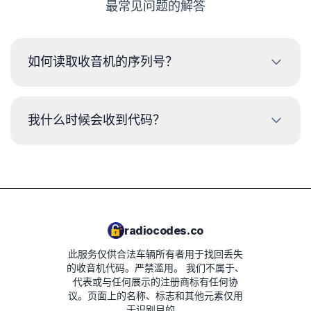
最常见问题的解答
如何读取收音机的序列号？
要读取奔驰收音机的序列号，需要拆卸并读取收音机外壳标
签上的代码。通常，序列号位于条形码的上方或下方。示
我什么时候会收到代码？
例：
BP723346696293
交货时间取决于收音机型号。在大多数情况下，
代码会在付款后几分钟内发送。预计交货时间将
W1507123
在下一步的订单摘要中显示。
AL2910X0505900
radiocodes.co
PA9715W0028233
此服务仅供合法车辆所有者用于找回丢失
B250
的收音机代码。严禁滥用。
我们不属于、
代表或与任何展示的注册商标有任何协
281155248RTK123
议。页面上的名称、标志和其他元素仅用
于识别目的。