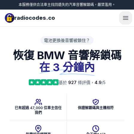
本服務僅供合法車主找回遺失的汽車音響解鎖碼，嚴禁濫用。
radiocodes.co
Ope
電池更換後音響被鎖住？
恢復 BMW 音響解鎖碼
在 3 分鐘內
基於
927
條評價，
4.9
/5
已有超過 47,000 位車主信任
保證解鎖碼與主機相符
我們