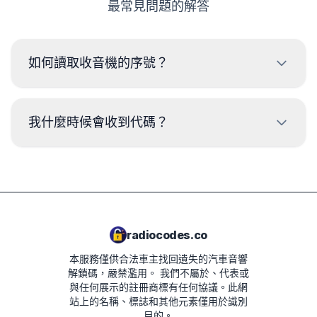
最常見問題的解答
如何讀取收音機的序號？
要讀取 BMW 收音機的序列號，需要拆卸並從收音機外殼上
的標籤讀取代碼。序列號通常位於條碼的上方或下方。範
我什麼時候會收到代碼？
例：
BP723346696293
代碼將在下單後
立即
提供，無論是什麼時間。
PH7850W1234567
2210AH0W1507123
radiocodes.co
本服務僅供合法車主找回遺失的汽車音響
解鎖碼，嚴禁濫用。
我們不屬於、代表或
與任何展示的註冊商標有任何協議。此網
站上的名稱、標誌和其他元素僅用於識別
目的。