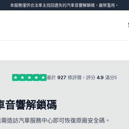
本服務僅供合法車主找回遺失的汽車音響解鎖碼，嚴禁濫用。
基於
927
條評價，評分
4.9
滿分5
車音響解鎖碼
，無需造訪汽車服務中心即可恢復原廠安全碼。