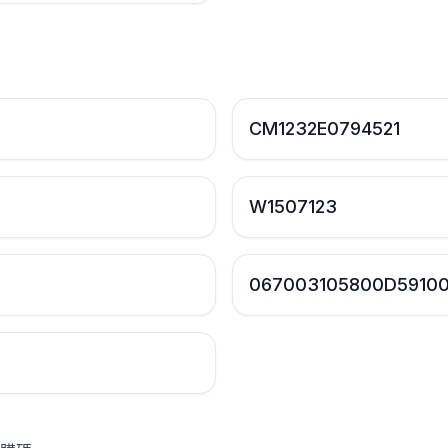
：
CM1232E0794521
W1507123
067003105800D59100