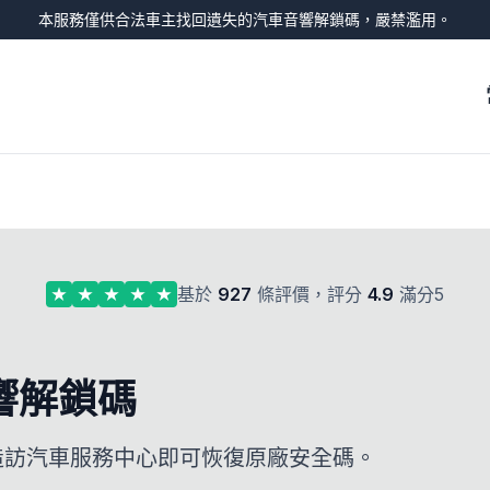
本服務僅供合法車主找回遺失的汽車音響解鎖碼，嚴禁濫用。
基於
927
條評價，評分
4.9
滿分5
響解鎖碼
需造訪汽車服務中心即可恢復原廠安全碼。