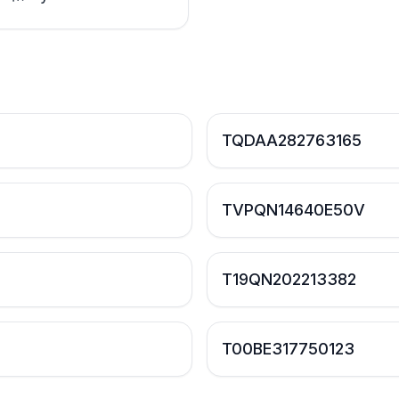
TQDAA282763165
TVPQN14640E50V
T19QN202213382
T00BE317750123