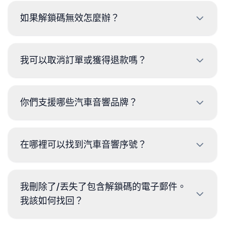
鐘內送達；付款前可在訂單摘要頁面查看該型號的預
如果解鎖碼無效怎麼辦？
估交付時間。
若解鎖碼無法用於資料與訂單相符的音響，我們會
100% 全額退款。請透過訂單支援中心的表單回報問
我可以取消訂單或獲得退款嗎？
題。
訂單開始處理後即會產生成本，因此無法取消。若解
鎖碼無法用於訂單中所填的音響，可透過客服表單申
你們支援哪些汽車音響品牌？
請退款。
我們支持大多數熱門品牌，包括：Fiat、Alfa
Romeo、Lancia、Ford、Renault、Dacia、
在哪裡可以找到汽車音響序號？
Opel、Chrysler、Jeep、Dodge、Mercedes、
Nissan、Toyota、Hyundai、Kia等。請在主頁選擇
序號通常印在汽車音響機身的標籤上，因此可能需要
您的品牌以檢查可用性。
將主機從儀表板拆下。部分型號可直接在螢幕顯示序
我刪除了/丟失了包含解鎖碼的電子郵件。
號；各品牌頁面均提供詳細說明。
我該如何找回？
別擔心，解鎖碼會保留在客戶中心。使用購買時的電