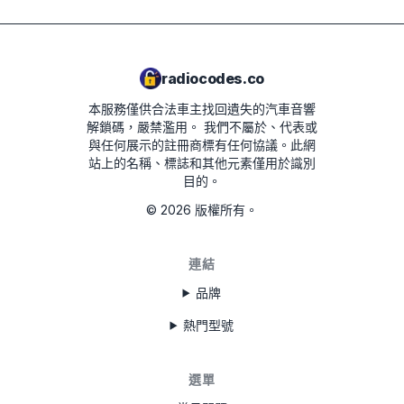
子郵件地址登入，即可查看訂單詳情與汽車音響解鎖
碼。
radiocodes.co
本服務僅供合法車主找回遺失的汽車音響
解鎖碼，嚴禁濫用。
我們不屬於、代表或
與任何展示的註冊商標有任何協議。此網
站上的名稱、標誌和其他元素僅用於識別
目的。
©
2026
版權所有。
連結
品牌
熱門型號
選單