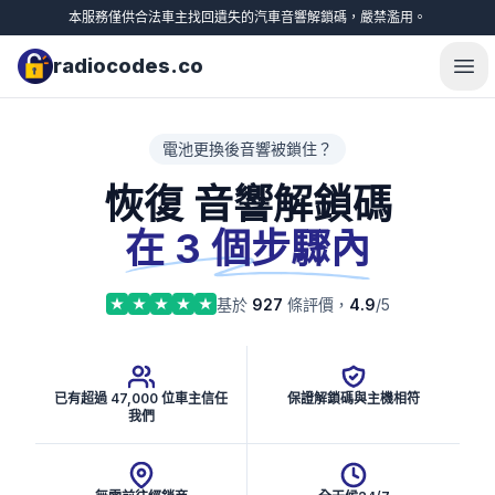
本服務僅供合法車主找回遺失的汽車音響解鎖碼，嚴禁濫用。
radiocodes.co
Ope
電池更換後音響被鎖住？
恢復 音響解鎖碼
在 3 個步驟內
基於
927
條評價，
4.9
/5
已有超過 47,000 位車主信任
保證解鎖碼與主機相符
我們