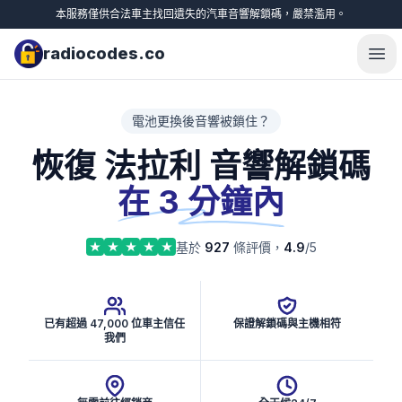
本服務僅供合法車主找回遺失的汽車音響解鎖碼，嚴禁濫用。
radiocodes.co
Ope
電池更換後音響被鎖住？
恢復 法拉利 音響解鎖碼
在 3 分鐘內
基於
927
條評價，
4.9
/5
已有超過 47,000 位車主信任
保證解鎖碼與主機相符
我們