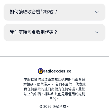
如何讀取收音機的序號？
要讀取 法拉利 收音機的序列號，需要拆卸並從收音機外殼
上的標籤讀取代碼。序列號通常位於條碼的上方或下方。範
我什麼時候會收到代碼？
例：
BP723346696293
代碼將在下單後
立即
提供，無論是什麼時間。
W1507123
CM1232E0794521
radiocodes.co
58153123
本服務僅供合法車主找回遺失的汽車音響
解鎖碼，嚴禁濫用。
我們不屬於、代表或
與任何展示的註冊商標有任何協議。此網
站上的名稱、標誌和其他元素僅用於識別
目的。
©
2026
版權所有。