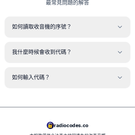
最常見問題的解答
如何讀取收音機的序號？
如果您擁有2004年或更新的
6000 CD
收音機，您可
我什麼時候會收到代碼？
以按住1和6鍵從屏幕上讀取序號。範例：
V239531
（總是以V開頭）。
代碼將在下單後
立即
提供，無論是什麼時間。
如何輸入代碼？
如果您的收音機型號是
4500 RDS
，只需按住2和6
鍵。序號將以格式：
M328991
顯示在屏幕上。
打開收音機，並確保它處於代碼輸入模式。
按1鍵直到獲得正確的數字。
如果您有其他型號的收音機，可能需要將其拆下，並
對接下來的按鈕2、3和4重複此操作。
從收音機外殼的標籤上讀取代碼。範例可以在下方找
要確認，請按5鍵。
到。
radiocodes.co
現在您可以再次享受音樂了！
收音機拆卸工具