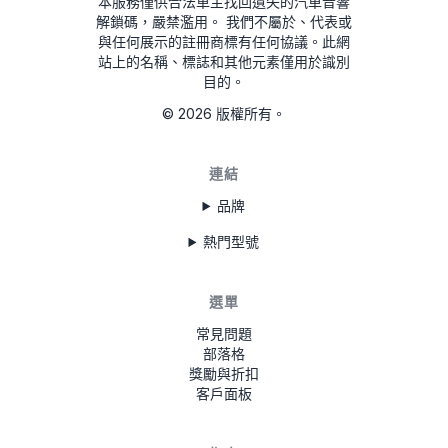
本服務僅供合法車主找回遺失的汽車音響
解鎖碼，嚴禁濫用。
我們不屬於、代表或
與任何展示的註冊商標有任何協議。此網
站上的名稱、標誌和其他元素僅用於識別
目的。
©
2026
版權所有。
連結
品牌
熱門型號
選單
常見問題
部落格
獎勵與折扣
客戶面板