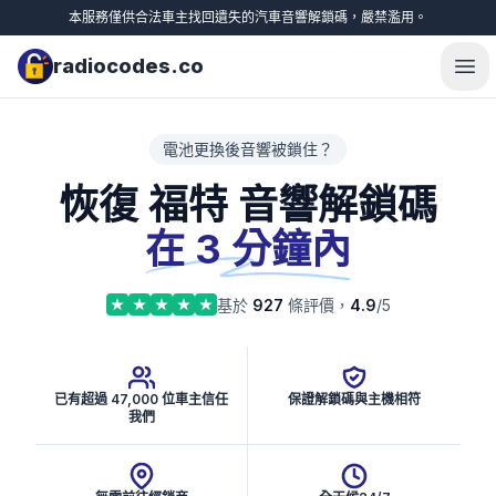
本服務僅供合法車主找回遺失的汽車音響解鎖碼，嚴禁濫用。
radiocodes.co
Ope
電池更換後音響被鎖住？
恢復 福特 音響解鎖碼
在 3 分鐘內
基於
927
條評價，
4.9
/5
已有超過 47,000 位車主信任
保證解鎖碼與主機相符
我們