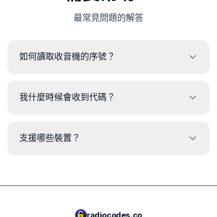
最常見問題的解答
如何讀取收音機的序號？
要讀取 瑪莎拉蒂 收音機的序列號，需要拆卸並從收音機外
殼上的標籤讀取代碼。序列號通常位於條碼的上方或下方。
我什麼時候會收到代碼？
範例：
BP723346696293
代碼將在下單後
立即
提供，無論是什麼時間。
支援哪些裝置？
CM1232E0794521
T00BE174690622
我們不支持Delphi和Magneti Marelli設備。
W1507123
7801HN0Y1234567
radiocodes.co
067003105800D5910079026514