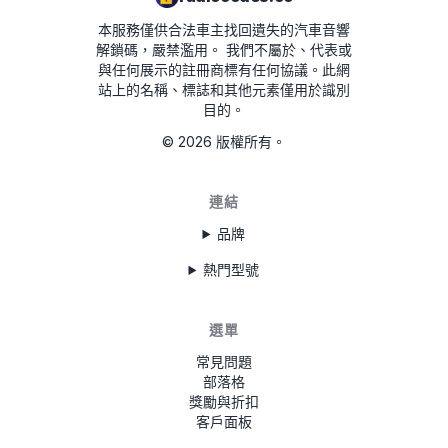
本服務僅供合法車主找回遺失的汽車音響
00790
解鎖碼，嚴禁濫用。
我們不屬於、代表或
與任何展示的註冊商標有任何協議。此網
站上的名稱、標誌和其他元素僅用於識別
目的。
©
2026
版權所有。
連結
品牌
熱門型號
選單
常見問題
部落格
獎勵與折扣
客戶面板