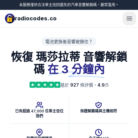
本服務僅供合法車主找回遺失的汽車音響解鎖碼，嚴禁濫用。
radiocodes.co
Ope
電池更換後音響被鎖住？
恢復 瑪莎拉蒂 音響解鎖
碼
在 3 分鐘內
基於
927
條評價，
4.9
/5
已有超過 47,000 位車主信任
保證解鎖碼與主機相符
我們