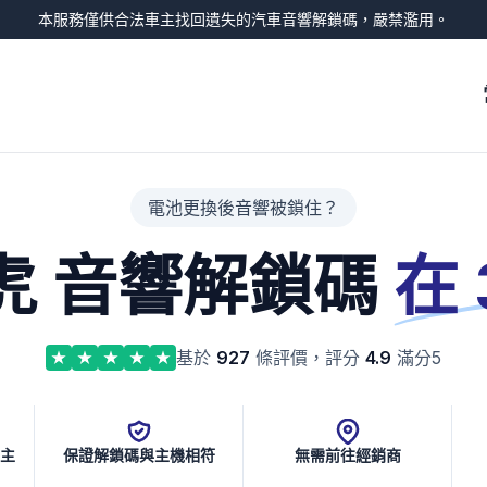
本服務僅供合法車主找回遺失的汽車音響解鎖碼，嚴禁濫用。
電池更換後音響被鎖住？
虎 音響解鎖碼
在
基於
927
條評價，評分
4.9
滿分5
車主
保證解鎖碼與主機相符
無需前往經銷商