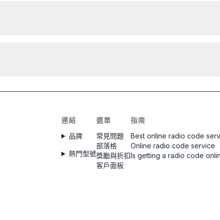
要讀取 路虎 收音機的序列號，需要拆卸並從收音機外殼上的
標籤讀取代碼。序列號通常位於條碼的上方或下方。範例：
M328991
IAM001786
代碼將在下單後
立即
提供，無論是什麼時間。
連結
選單
指南
品牌
常見問題
Best online radio code ser
部落格
Online radio code service
熱門型號
獎勵與折扣
Is getting a radio code onli
客戶面板