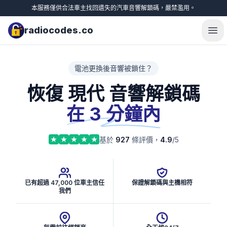
本服務僅供合法車主找回遺失的汽車音響解鎖碼，嚴禁濫用。
radiocodes.co
Ope
電池更換後音響被鎖住？
恢復 現代 音響解鎖碼
在 3 分鐘內
基於
927
條評價，
4.9
/5
已有超過 47,000 位車主信任
保證解鎖碼與主機相符
我們