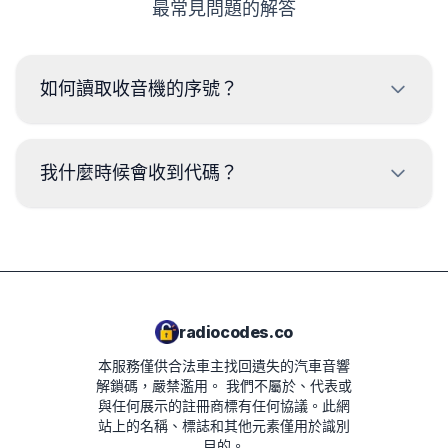
最常見問題的解答
如何讀取收音機的序號？
要讀取 現代 收音機的序列號，需要拆卸並從收音機外殼上
的標籤讀取代碼。序列號通常位於條碼的上方或下方。範
我什麼時候會收到代碼？
例：
MP01060807
代碼將在下單後
立即
提供，無論是什麼時間。
M0674077020
HN445-UN
radiocodes.co
11 07 0210
本服務僅供合法車主找回遺失的汽車音響
(01) 1 880 912179 001 7 (21) 11 07 0795
解鎖碼，嚴禁濫用。
我們不屬於、代表或
與任何展示的註冊商標有任何協議。此網
7918HN065012235
站上的名稱、標誌和其他元素僅用於識別
目的。