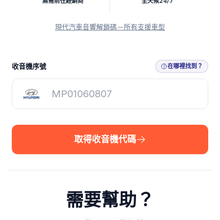
無需前往經銷商
全天候24/7
現代汽車音響解鎖碼－所有支援車型
取得收音機代碼
收音機序號
在哪裡找到？
取得收音機代碼
需要幫助？