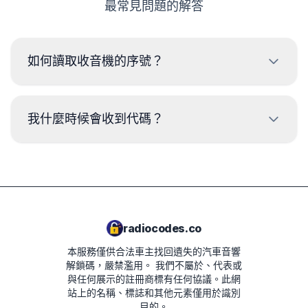
最常見問題的解答
如何讀取收音機的序號？
要讀取 克萊斯勒 收音機的序列號，需要拆卸並從收音機外
殼上的標籤讀取代碼。序列號通常位於條碼的上方或下方。
我什麼時候會收到代碼？
範例：
TM9182500134
交貨時間取決於收音機型號。在大多數情況下，
付款後幾分鐘內即可收到代碼。預計交貨時間將
TQDAA282763165
在下一步的訂單摘要中顯示。
TCAAA0693J2098
radiocodes.co
TVPQN14640E50V
本服務僅供合法車主找回遺失的汽車音響
T00AM2221T0368
解鎖碼，嚴禁濫用。
我們不屬於、代表或
與任何展示的註冊商標有任何協議。此網
T19QN202213382
站上的名稱、標誌和其他元素僅用於識別
目的。