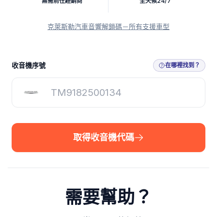
無需前往經銷商
全天候24/7
克萊斯勒汽車音響解鎖碼－所有支援車型
取得收音機代碼
收音機序號
在哪裡找到？
取得收音機代碼
需要幫助？