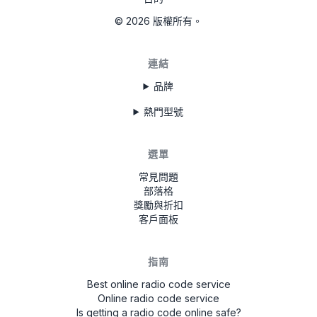
T0MYD334011268
©
2026
版權所有。
T00BE317750123
6802BD061074902
連結
T0012010272666
品牌
熱門型號
T00713271P0162
A2C3847850100002051
選單
B40911748B
常見問題
部落格
TQN1882123EA
獎勵與折扣
客戶面板
W629
指南
Best online radio code service
Online radio code service
Is getting a radio code online safe?