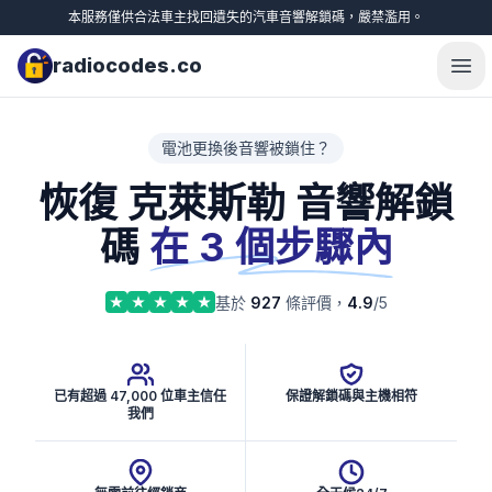
本服務僅供合法車主找回遺失的汽車音響解鎖碼，嚴禁濫用。
radiocodes.co
Ope
電池更換後音響被鎖住？
恢復 克萊斯勒 音響解鎖
碼
在 3 個步驟內
基於
927
條評價，
4.9
/5
已有超過 47,000 位車主信任
保證解鎖碼與主機相符
我們