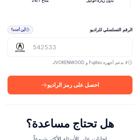
بدون زيارة الوكيل
متاح 24/7
احصل على رمز الراديو
الرقم التسلسلي للراديو
أين أجده؟
لا ندعم أجهزة Fujitsu و JVCKENWOOD.
احصل على رمز الراديو
هل تحتاج مساعدة؟
إجابات على الأسئلة الأكثر شيوعاً