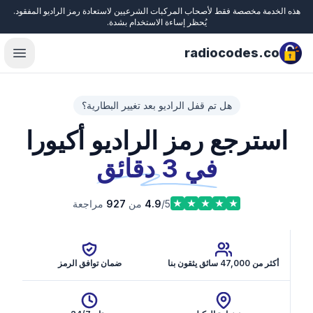
هذه الخدمة مخصصة فقط لأصحاب المركبات الشرعيين لاستعادة رمز الراديو المفقود.
Close
يُحظر إساءة الاستخدام بشدة.
radiocodes.co
menu
هل تم قفل الراديو بعد تغيير البطارية؟
استرجع رمز الراديو أكيورا
في 3 دقائق
/5 من
4.9
927
مراجعة
أكثر من 47,000 سائق يثقون بنا
ضمان توافق الرمز