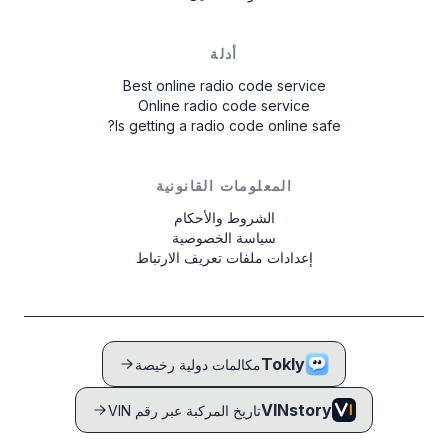
U2200) و L مع آخر 4 أرقام من الرقم التسلسلي
(على سبيل المثال L0055).
أدلة
قم بتدوين 8 أرقام مع تجاهل الحروف U و L - هذا
Best online radio code service
هو الرقم التسلسلي لراديوك. للحصول على الكود،
Online radio code service
أدخله في النموذج أعلاه.
Is getting a radio code online safe?
إذا لم يكن من الممكن قراءة الرقم التسلسلي من
المعلومات القانونية
شاشة الراديو، يجب إزالة الراديو وقراءة الكود من
الشروط والأحكام
الملصق على الجسم. أمثلة على الأرقام:
542533,
سياسة الخصوصية
إعدادات ملفات تعريف الارتباط
10014744, U1001 L4744, GEB29013851,
954LR052, FBPE066260EW, BJ001841,
.
BP5022S0692058
Tokly
مكالمات دولية رخيصة
VINstory
تاريخ المركبة عبر رقم VIN