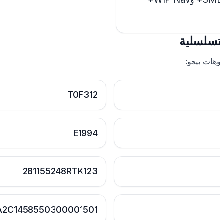
لتسلسلية
وهات بيجو:
T0F312
E1994
281155248RTK123
A2C1458550300001501