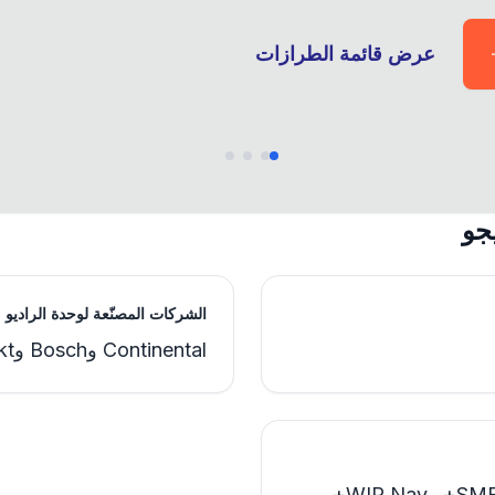
عرض قائمة الطرازات
جو
الشركات المصنّعة لوحدة الراديو
Continental وBosch وBlaupunkt وClarion
i-Cockpit وConnect Nav وSMEG+ وWIP Nav+