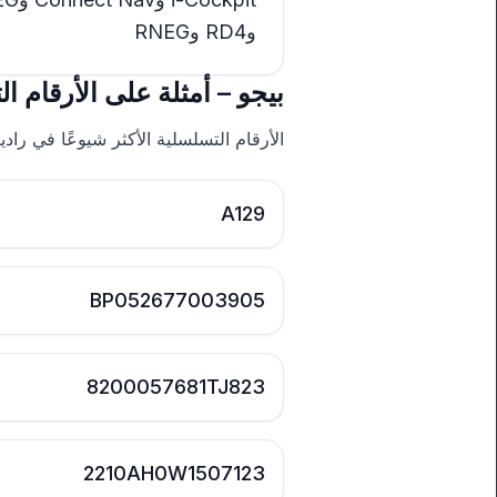
وRD4 وRNEG
بيجو – أمثلة على الأرقام ا
الأرقام التسلسلية الأكثر شيوعًا في رادي
A129
BP052677003905
8200057681TJ823
2210AH0W1507123