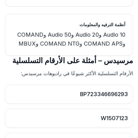
أنظمة الترفيه والمعلومات
Audio 10 وAudio 20 وAudio 50 وCOMAND
وCOMAND APS وCOMAND NTG وMBUX
مرسيدس – أمثلة على الأرقام التسلسلية
الأرقام التسلسلية الأكثر شيوعًا في راديوهات مرسيدس:
BP723346696293
W1507123