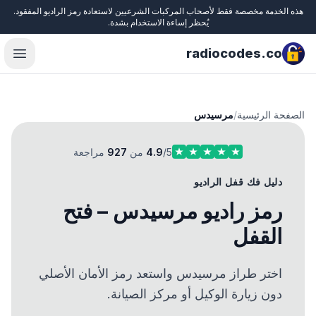
هذه الخدمة مخصصة فقط لأصحاب المركبات الشرعيين لاستعادة رمز الراديو المفقود.
Close
يُحظر إساءة الاستخدام بشدة.
radiocodes.co
menu
الصفحة الرئيسية
/
مرسيدس
/5 من
4.9
927
مراجعة
دليل فك قفل الراديو
رمز راديو مرسيدس – فتح
القفل
اختر طراز مرسيدس واستعد رمز الأمان الأصلي
دون زيارة الوكيل أو مركز الصيانة.