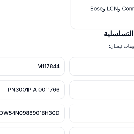
Connect وConnect 2 وConnect 3 وLCN وBose
التسلسلية
يوهات نيسان:
M117844
PN3001P A 0011766
DW54N0988901BH30D