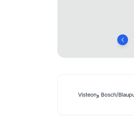
Clarion وDaewoo وBosch/Blaupunkt وVisteon