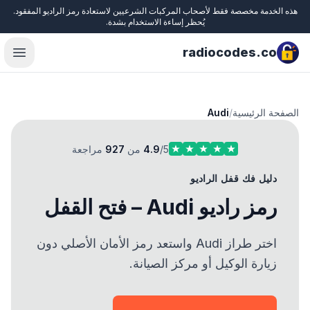
هذه الخدمة مخصصة فقط لأصحاب المركبات الشرعيين لاستعادة رمز الراديو المفقود.
Close
يُحظر إساءة الاستخدام بشدة.
radiocodes.co
menu
الصفحة الرئيسية
/
Audi
/5 من
4.9
927
مراجعة
دليل فك قفل الراديو
رمز راديو Audi – فتح القفل
اختر طراز Audi واستعد رمز الأمان الأصلي دون
زيارة الوكيل أو مركز الصيانة.