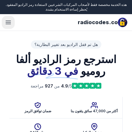
هذه الخدمة مخصصة فقط لأصحاب المركبات الشرعيين لاستعادة رمز الراديو المفقود.
Close
يُحظر إساءة الاستخدام بشدة.
radiocodes.co
menu
هل تم قفل الراديو بعد تغيير البطارية؟
استرجع رمز الراديو ألفا
روميو
في 3 دقائق
/5 من
4.9
927
مراجعة
أكثر من 47,000 سائق يثقون بنا
ضمان توافق الرمز