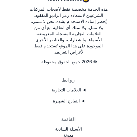
هذه الخدمة مخصصة فقط لأصحاب المركبات
TVPQN2966H0123
الشرعيين لاستعادة رمز الراديو المفقود.
يُحظر إساءة الاستخدام بشدة.
نحن لا ننتمي،
T00BE174690622
ولا نمثل، ولا نملك أي اتفاقية مع أي من
العلامات التجارية المسجلة المعروضة.
E1994
الأسماء، والشعارات، والعناصر الأخرى
АЗС023142000100003534
الموجودة على هذا الموقع تُستخدم فقط
لأغراض التعريف.
1023R123456
©
2026
جميع الحقوق محفوظة.
FA0926T1200576
روابط
ANA008111
العلامات التجارية
النماذج الشهيرة
القائمة
الأسئلة الشائعة
مدونة