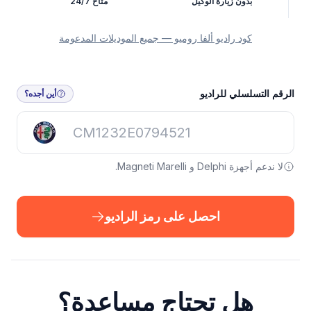
بدون زيارة الوكيل
متاح 24/7
كود راديو ألفا روميو — جميع الموديلات المدعومة
الرقم التسلسلي للراديو
أين أجده؟
لا ندعم أجهزة Delphi و Magneti Marelli.
احصل على رمز الراديو
هل تحتاج مساعدة؟