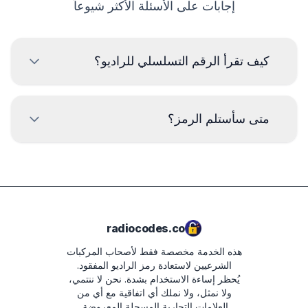
إجابات على الأسئلة الأكثر شيوعاً
كيف تقرأ الرقم التسلسلي للراديو؟
لقراءة الرقم التسلسلي لراديو BMW، يجب إزالة الراديو وقراءة
الكود من الملصق على جسم الراديو. عادةً ما يكون الرقم
متى سأستلم الرمز؟
التسلسلي أعلى أو أسفل الرمز الشريطي. أمثلة:
BP723346696293
سيتم تسليم الرمز
فورًا
بعد تقديم الطلب، بغض
النظر عن الوقت.
PH7850W1234567
2210AH0W1507123
radiocodes.co
هذه الخدمة مخصصة فقط لأصحاب المركبات
الشرعيين لاستعادة رمز الراديو المفقود.
يُحظر إساءة الاستخدام بشدة.
نحن لا ننتمي،
ولا نمثل، ولا نملك أي اتفاقية مع أي من
العلامات التجارية المسجلة المعروضة.