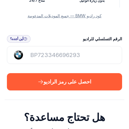
بدون زيارة الوكيل
متاح 24/7
كود راديو BMW — جميع الموديلات المدعومة
احصل على رمز الراديو
الرقم التسلسلي للراديو
أين أجده؟
احصل على رمز الراديو
هل تحتاج مساعدة؟