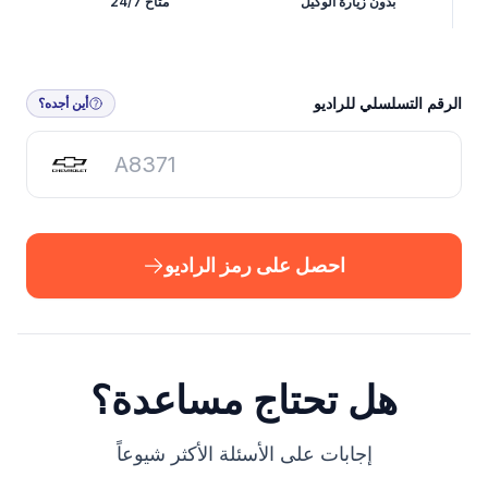
بدون زيارة الوكيل
متاح 24/7
احصل على رمز الراديو
الرقم التسلسلي للراديو
أين أجده؟
احصل على رمز الراديو
هل تحتاج مساعدة؟
إجابات على الأسئلة الأكثر شيوعاً