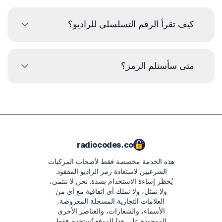
كيف تقرأ الرقم التسلسلي للراديو؟
لقراءة الرقم التسلسلي لراديو شيفروليه، يجب إزالة الراديو
وقراءة الكود من الملصق على جسم الراديو. عادةً ما يكون الرقم
متى سأستلم الرمز؟
التسلسلي أعلى أو أسفل الرمز الشريطي. أمثلة:
A8371
سيتم تسليم الرمز
فورًا
بعد تقديم الطلب، بغض
النظر عن الوقت.
A4436
A4080
radiocodes.co
هذه الخدمة مخصصة فقط لأصحاب المركبات
الشرعيين لاستعادة رمز الراديو المفقود.
يُحظر إساءة الاستخدام بشدة.
نحن لا ننتمي،
ولا نمثل، ولا نملك أي اتفاقية مع أي من
العلامات التجارية المسجلة المعروضة.
الأسماء، والشعارات، والعناصر الأخرى
الموجودة على هذا الموقع تُستخدم فقط