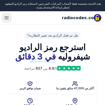
هذه الخدمة مخصصة فقط لأصحاب المركبات الشرعيين لاستعادة رمز الراديو المفقود.
Close
يُحظر إساءة الاستخدام بشدة.
radiocodes.co
menu
هل تم قفل الراديو بعد تغيير البطارية؟
استرجع رمز الراديو
شيفروليه
في 3 دقائق
/5 من
4.9
927
مراجعة
أكثر من 47,000 سائق يثقون بنا
ضمان توافق الرمز