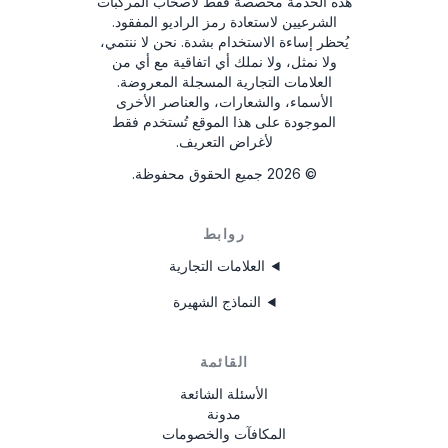
هذه الخدمة مخصصة فقط لأصحاب المركبات
الآن يمكنك الاستمتاع بموسيقاك مرة أخرى!
أدوات إزالة الراديو
الشرعيين لاستعادة رمز الراديو المفقود.
يُحظر إساءة الاستخدام بشدة.
نحن لا ننتمي،
ولا نمثل، ولا نملك أي اتفاقية مع أي من
العلامات التجارية المسجلة المعروضة.
الأسماء، والشعارات، والعناصر الأخرى
الموجودة على هذا الموقع تُستخدم فقط
لأغراض التعريف.
©
2026
جميع الحقوق محفوظة.
روابط
العلامات التجارية
النماذج الشهيرة
القائمة
الأسئلة الشائعة
مدونة
المكافآت والخصومات