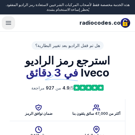
هذه الخدمة مخصصة فقط لأصحاب المركبات الشرعيين لاستعادة رمز الراديو المفقود.
Close
يُحظر إساءة الاستخدام بشدة.
radiocodes.co
menu
هل تم قفل الراديو بعد تغيير البطارية؟
استرجع رمز الراديو
Iveco
في 3 دقائق
/5 من
4.9
927
مراجعة
أكثر من 47,000 سائق يثقون بنا
ضمان توافق الرمز