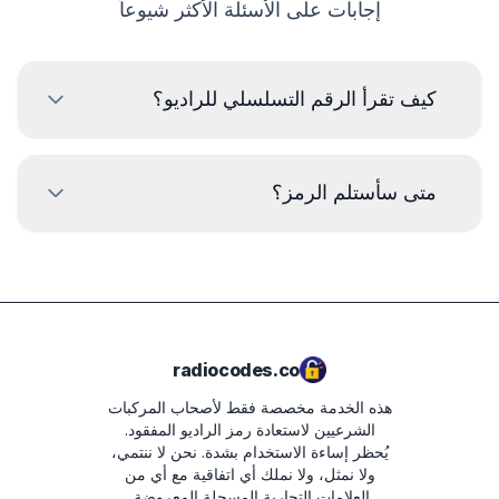
إجابات على الأسئلة الأكثر شيوعاً
كيف تقرأ الرقم التسلسلي للراديو؟
لقراءة الرقم التسلسلي لراديو Iveco، يجب إزالة الراديو وقراءة
الكود من الملصق على جسم الراديو. عادةً ما يكون الرقم
متى سأستلم الرمز؟
التسلسلي أعلى أو أسفل الرمز الشريطي. أمثلة:
CM0098H2566406
سيتم تسليم الرمز
فورًا
بعد تقديم الطلب، بغض
النظر عن الوقت.
BP700562953492
L096
radiocodes.co
T0BYD294110168
هذه الخدمة مخصصة فقط لأصحاب المركبات
8023421 7644061210
الشرعيين لاستعادة رمز الراديو المفقود.
يُحظر إساءة الاستخدام بشدة.
نحن لا ننتمي،
ولا نمثل، ولا نملك أي اتفاقية مع أي من
العلامات التجارية المسجلة المعروضة.