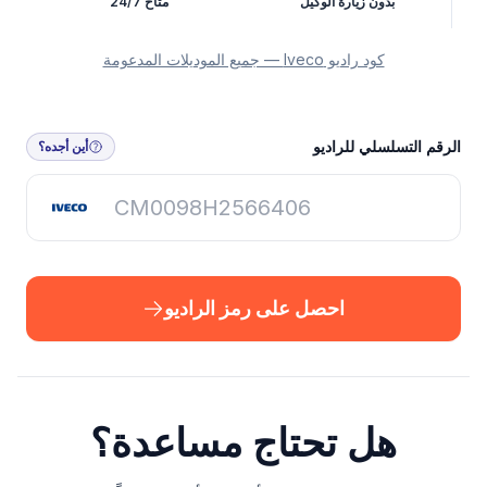
بدون زيارة الوكيل
متاح 24/7
كود راديو Iveco — جميع الموديلات المدعومة
احصل على رمز الراديو
الرقم التسلسلي للراديو
أين أجده؟
احصل على رمز الراديو
هل تحتاج مساعدة؟