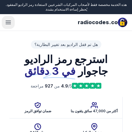
هذه الخدمة مخصصة فقط لأصحاب المركبات الشرعيين لاستعادة رمز الراديو المفقود.
Close
يُحظر إساءة الاستخدام بشدة.
radiocodes.co
menu
هل تم قفل الراديو بعد تغيير البطارية؟
استرجع رمز الراديو
جاجوار
في 3 دقائق
/5 من
4.9
927
مراجعة
أكثر من 47,000 سائق يثقون بنا
ضمان توافق الرمز