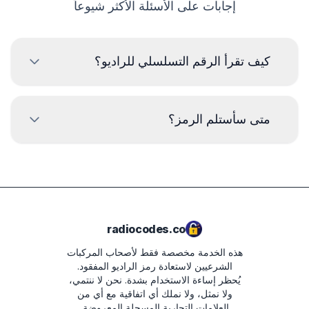
إجابات على الأسئلة الأكثر شيوعاً
كيف تقرأ الرقم التسلسلي للراديو؟
لقراءة الرقم التسلسلي لراديو جاجوار، يجب إزالة الراديو وقراءة
الكود من الملصق على جسم الراديو. عادةً ما يكون الرقم
متى سأستلم الرمز؟
التسلسلي أعلى أو أسفل الرمز الشريطي. أمثلة:
M328991
سيتم تسليم الرمز
فورًا
بعد تقديم الطلب، بغض
النظر عن الوقت.
JACC5580612328
IAM001786
radiocodes.co
هذه الخدمة مخصصة فقط لأصحاب المركبات
الشرعيين لاستعادة رمز الراديو المفقود.
يُحظر إساءة الاستخدام بشدة.
نحن لا ننتمي،
ولا نمثل، ولا نملك أي اتفاقية مع أي من
العلامات التجارية المسجلة المعروضة.