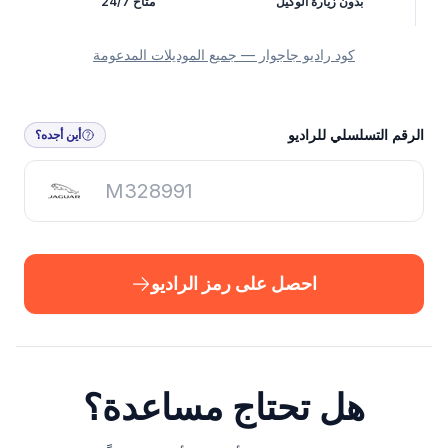
بدون زيارة الوكيل
متاح 24/7
كود راديو جاجوار — جميع الموديلات المدعومة
احصل على رمز الراديو
الرقم التسلسلي للراديو
أين أجده؟
احصل على رمز الراديو
هل تحتاج مساعدة؟