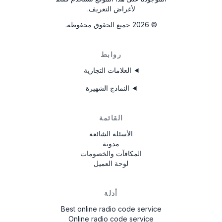
FD0893456589123
لأغراض التعريف.
UAU4934567X
©
2026
جميع الحقوق محفوظة.
UBTE333456X
روابط
FSV83345678X
العلامات التجارية
النماذج الشهيرة
القائمة
الأسئلة الشائعة
مدونة
المكافآت والخصومات
لوحة العميل
أدلة
Best online radio code service
Online radio code service