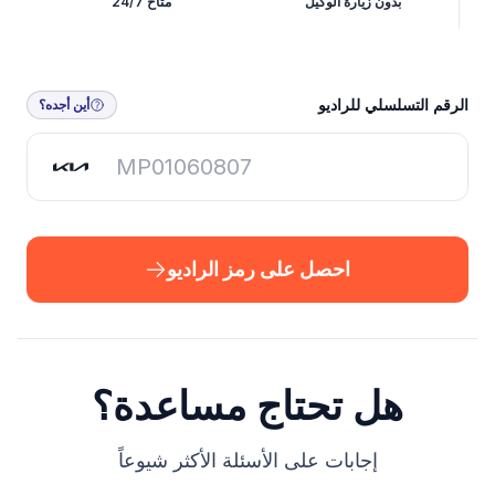
بدون زيارة الوكيل
متاح 24/7
احصل على رمز الراديو
الرقم التسلسلي للراديو
أين أجده؟
احصل على رمز الراديو
هل تحتاج مساعدة؟
إجابات على الأسئلة الأكثر شيوعاً