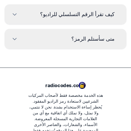
كيف تقرأ الرقم التسلسلي للراديو؟
لقراءة الرقم التسلسلي لراديو KIA، يجب إزالة الراديو وقراءة
الكود من الملصق على جسم الراديو. عادةً ما يكون الرقم
متى سأستلم الرمز؟
التسلسلي أعلى أو أسفل الرمز الشريطي. أمثلة:
MP01060807
سيتم تسليم الرمز
فورًا
بعد تقديم الطلب، بغض
النظر عن الوقت.
M0674077020
HN445-UN
radiocodes.co
11 07 0210
هذه الخدمة مخصصة فقط لأصحاب المركبات
(01) 1 880 912179 001 7 (21) 11 07 0795
الشرعيين لاستعادة رمز الراديو المفقود.
يُحظر إساءة الاستخدام بشدة.
نحن لا ننتمي،
7918HN065012235
ولا نمثل، ولا نملك أي اتفاقية مع أي من
العلامات التجارية المسجلة المعروضة.
65012235
الأسماء، والشعارات، والعناصر الأخرى
الموجودة على هذا الموقع تُستخدم فقط