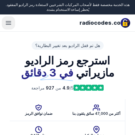
هذه الخدمة مخصصة فقط لأصحاب المركبات الشرعيين لاستعادة رمز الراديو المفقود.
Close
يُحظر إساءة الاستخدام بشدة.
radiocodes.co
menu
هل تم قفل الراديو بعد تغيير البطارية؟
استرجع رمز الراديو
مازيراتي
في 3 دقائق
/5 من
4.9
927
مراجعة
أكثر من 47,000 سائق يثقون بنا
ضمان توافق الرمز