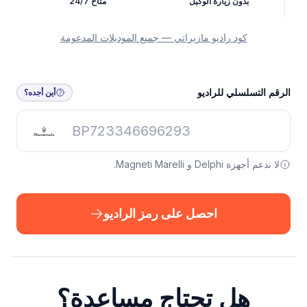
بدون زيارة الوكيل
متاح 24/7
كود راديو مازيراتي — جميع الموديلات المدعومة
الرقم التسلسلي للراديو
أين أجده؟
لا ندعم أجهزة Delphi و Magneti Marelli.
احصل على رمز الراديو
هل تحتاج مساعدة؟