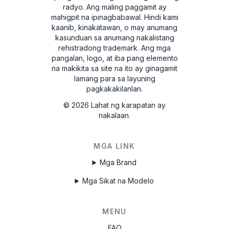
radyo. Ang maling paggamit ay
mahigpit na ipinagbabawal.
Hindi kami
kaanib, kinakatawan, o may anumang
kasunduan sa anumang nakalistang
rehistradong trademark. Ang mga
pangalan, logo, at iba pang elemento
na makikita sa site na ito ay ginagamit
lamang para sa layuning
pagkakakilanlan.
©
2026
Lahat ng karapatan ay
nakalaan.
MGA LINK
Mga Brand
Mga Sikat na Modelo
MENU
FAQ