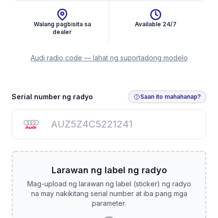
Walang pagbisita sa
Available 24/7
dealer
Audi radio code — lahat ng suportadong modelo
Kunin ang Radio Code
Serial number ng radyo
Saan ito mahahanap?
Larawan ng label ng radyo
Mag-upload ng larawan ng label (sticker) ng radyo
na may nakikitang serial number at iba pang mga
parameter.