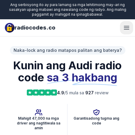
Ang serbisyong ito ay para lamang sa mga lehitimong may-ari ng
sasakyan upang mabawi ang nawalang code ng radyo. Ang maling
paggamit ay mahigpit na ipinagbabawal.
radiocodes.co
Ope
Naka-lock ang radio matapos palitan ang baterya?
Kunin ang Audi radio
code
sa 3 hakbang
4.9
/5 mula sa
927
review
Mahigit 47,000 na mga
Garantisadong tugma ang
driver ang nagtitiwala sa
code
amin