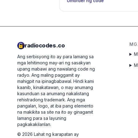
Umorder ng code
MG
radiocodes.co
M
Ang serbisyong ito ay para lamang sa
mga lehitimong may-ari ng sasakyan
M
upang mabawi ang nawalang code ng
radyo. Ang maling paggamit ay
mahigpit na ipinagbabawal.
Hindi kami
kaanib, kinakatawan, o may anumang
kasunduan sa anumang nakalistang
rehistradong trademark. Ang mga
pangalan, logo, at iba pang elemento
na makikita sa site na ito ay ginagamit
lamang para sa layuning
pagkakakilanlan.
©
2026
Lahat ng karapatan ay