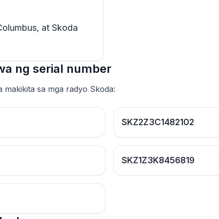
Columbus, at Skoda
a ng serial number
 makikita sa mga radyo Skoda:
SKZ2Z3C1482102
SKZ1Z3K8456819