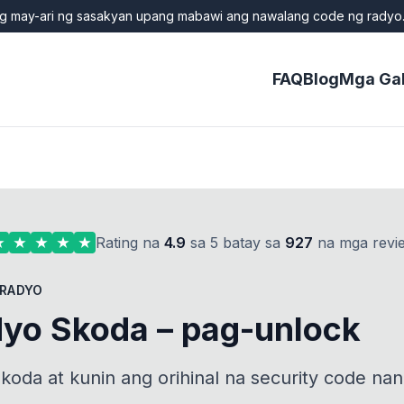
ng may-ari ng sasakyan upang mabawi ang nawalang code ng radyo.
FAQ
Blog
Mga Ga
Rating na
4.9
sa 5 batay sa
927
na mga revi
 RADYO
dyo Skoda – pag-unlock
Skoda at kunin ang orihinal na security code n