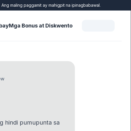
 Ang maling paggamit ay mahigpit na ipinagbabawal.
bay
Mga Bonus at Diskwento
ew
ang hindi pumupunta sa