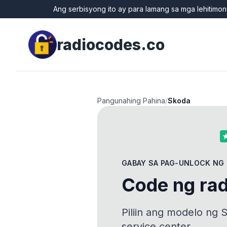
Ang serbisyong ito ay para lamang sa mga lehitimo
radiocodes.co
Pangunahing Pahina
/
Skoda
GABAY SA PAG-UNLOCK NG
Code ng ra
Piliin ang modelo ng 
service center.