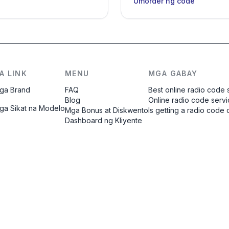
Umorder ng code
A LINK
MENU
MGA GABAY
ga Brand
FAQ
Best online radio code 
Blog
Online radio code serv
ga Sikat na Modelo
Mga Bonus at Diskwento
Is getting a radio code 
Dashboard ng Kliyente