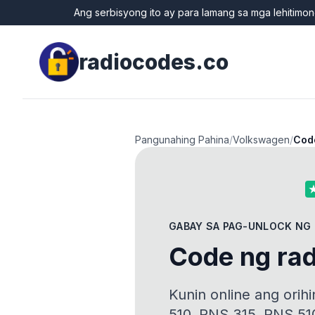
Ang serbisyong ito ay para lamang sa mga lehitimo
radiocodes.co
Pangunahing Pahina
/
Volkswagen
/
Cod
GABAY SA PAG-UNLOCK NG
Code ng ra
Kunin online ang orih
510, RNS 315, RNS 510