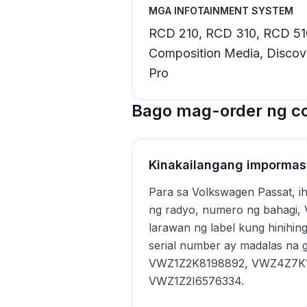
MGA INFOTAINMENT SYSTEM
RCD 210, RCD 310, RCD 51
Composition Media, Discove
Pro
Bago mag-order ng co
Kinakailangang imporma
Para sa Volkswagen Passat, i
ng radyo, numero ng bahagi, 
larawan ng label kung hinihin
serial number ay madalas na g
VWZ1Z2K8198892, VWZ4Z7K11
VWZ1Z2I6576334.