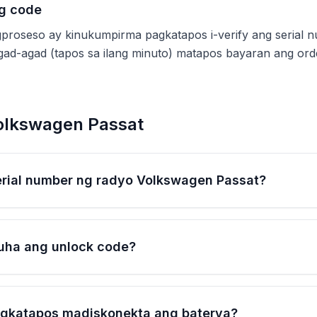
ng code
proseso ay kinukumpirma pagkatapos i-verify ang serial 
agad-agad (tapos sa ilang minuto) matapos bayaran ang ord
olkswagen Passat
erial number ng radyo Volkswagen Passat?
uha ang unlock code?
gkatapos madiskonekta ang baterya?