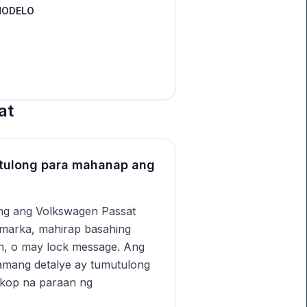
MODELO
at
tulong para mahanap ang
ung ang Volkswagen Passat
 marka, mahirap basahing
tan, o may lock message. Ang
amang detalye ay tumutulong
ngkop na paraan ng