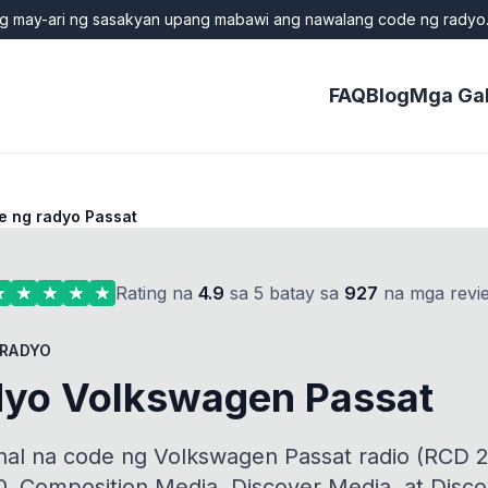
ng may-ari ng sasakyan upang mabawi ang nawalang code ng radyo.
FAQ
Blog
Mga Ga
e ng radyo Passat
Rating na
4.9
sa 5 batay sa
927
na mga revi
 RADYO
dyo Volkswagen Passat
inal na code ng Volkswagen Passat radio (RCD 
, Composition Media, Discover Media, at Disco