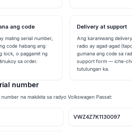
mana ang code
Delivery at support
y maling serial number,
Ang karaniwang delivery
 ng code habang ang
radio ay agad-agad (tapo
 lock, o paggamit ng
gumana ang code sa radi
tinukoy sa order.
support form — iche-che
tutulungan ka.
rial number
l number na makikita sa radyo Volkswagen Passat:
VWZ4Z7K1130097