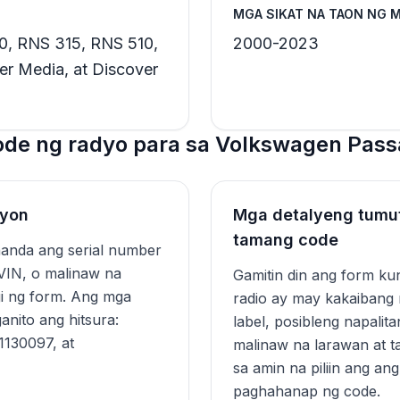
MGA SIKAT NA TAON NG 
0, RNS 315, RNS 510,
2000-2023
r Media, at Discover
de ng radyo para sa Volkswagen Pass
syon
Mga detalyeng tumu
tamang code
handa ang serial number
VIN, o malinaw na
Gamitin din ang form k
gi ng form. Ang mga
radio ay may kakaibang
anito ang hitsura:
label, posibleng napali
30097, at
malinaw na larawan at t
sa amin na piliin ang a
paghahanap ng code.