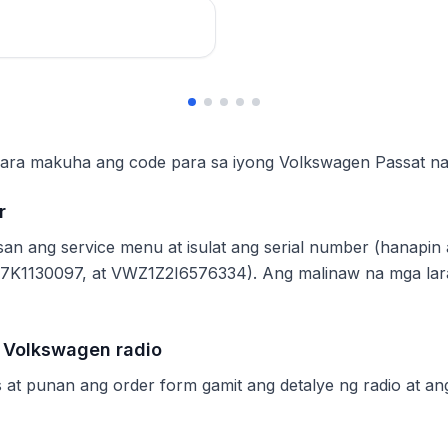
ara makuha ang code para sa iyong Volkswagen Passat nang
r
san ang service menu at isulat ang serial number (hanapi
1130097, at VWZ1Z2I6576334). Ang malinaw na mga lar
g Volkswagen radio
as at punan ang order form gamit ang detalye ng radio at a