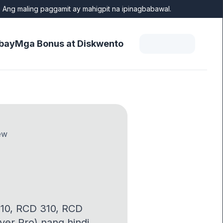
 Ang maling paggamit ay mahigpit na ipinagbabawal.
bay
Mga Bonus at Diskwento
ew
210, RCD 310, RCD
ver Pro) nang hindi