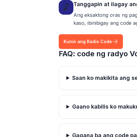
Tanggapin at ilagay a
🔓
Ang eksaktong oras ng pag
kaso, ibinibigay ang code 
Kunin ang Radio Code
FAQ: code ng radyo V
Saan ko makikita ang s
Gaano kabilis ko makuk
Gagana ba ang code pa