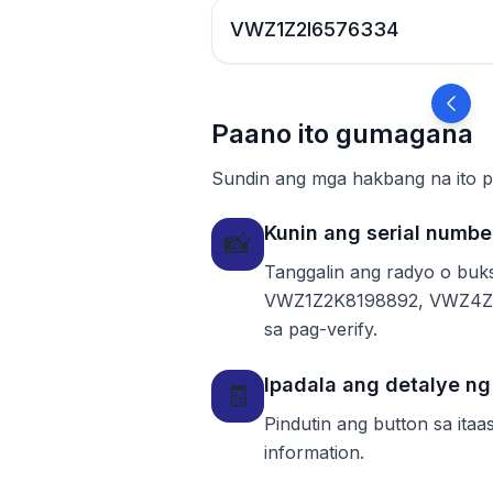
VWZ1Z2I6576334
Paano ito gumagana
Sundin ang mga hakbang na ito p
Kunin ang serial numbe
📸
Tanggalin ang radyo o buk
VWZ1Z2K8198892, VWZ4Z7K
sa pag-verify.
Ipadala ang detalye n
🧾
Pindutin ang button sa ita
information.