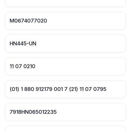
M0674077020
HN445-UN
11 07 0210
(01) 1 880 912179 001 7 (21) 11 07 0795
7918HN065012235