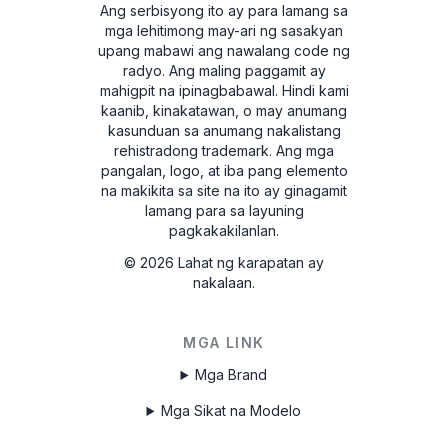
Ang serbisyong ito ay para lamang sa
mga lehitimong may-ari ng sasakyan
upang mabawi ang nawalang code ng
radyo. Ang maling paggamit ay
mahigpit na ipinagbabawal.
Hindi kami
kaanib, kinakatawan, o may anumang
kasunduan sa anumang nakalistang
rehistradong trademark. Ang mga
pangalan, logo, at iba pang elemento
na makikita sa site na ito ay ginagamit
lamang para sa layuning
pagkakakilanlan.
©
2026
Lahat ng karapatan ay
nakalaan.
MGA LINK
Mga Brand
Mga Sikat na Modelo