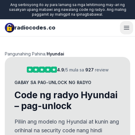
Ang serbisyong ito ay para lamang sa mga lehitimong may-ari ng
sasakyan upang mabawi ang nawalang code ng radyo. Ang maling
paggamit ay mahigpit na ipinagbabawal.
radiocodes.co
Ope
Pangunahing Pahina
/
Hyundai
4.9
/5 mula sa
927
review
GABAY SA PAG-UNLOCK NG RADYO
Code ng radyo Hyundai
– pag-unlock
Piliin ang modelo ng Hyundai at kunin ang
orihinal na security code nang hindi