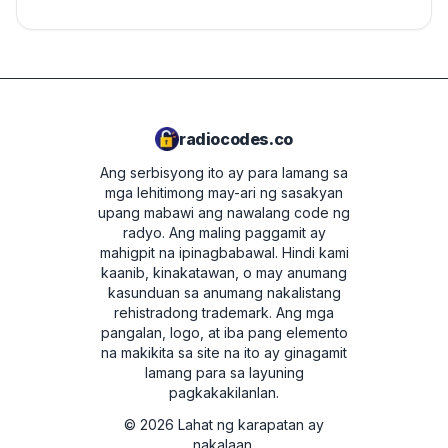
radiocodes.co
Ang serbisyong ito ay para lamang sa
mga lehitimong may-ari ng sasakyan
upang mabawi ang nawalang code ng
radyo. Ang maling paggamit ay
mahigpit na ipinagbabawal.
Hindi kami
kaanib, kinakatawan, o may anumang
kasunduan sa anumang nakalistang
rehistradong trademark. Ang mga
pangalan, logo, at iba pang elemento
na makikita sa site na ito ay ginagamit
lamang para sa layuning
pagkakakilanlan.
©
2026
Lahat ng karapatan ay
nakalaan.