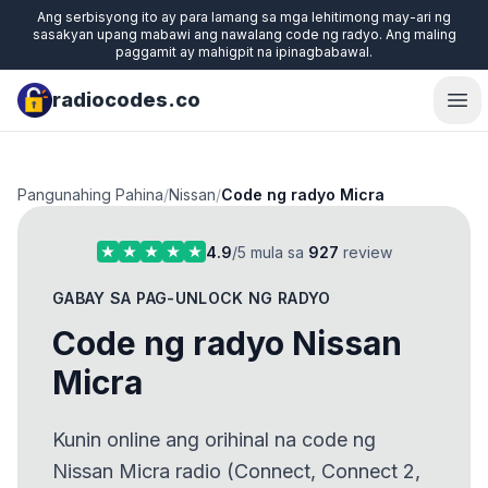
Ang serbisyong ito ay para lamang sa mga lehitimong may-ari ng
sasakyan upang mabawi ang nawalang code ng radyo. Ang maling
paggamit ay mahigpit na ipinagbabawal.
radiocodes.co
Ope
Pangunahing Pahina
/
Nissan
/
Code ng radyo Micra
4.9
/5 mula sa
927
review
GABAY SA PAG-UNLOCK NG RADYO
Code ng radyo Nissan
Micra
Kunin online ang orihinal na code ng
Nissan Micra radio (Connect, Connect 2,