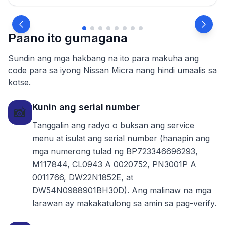
Paano ito gumagana
Sundin ang mga hakbang na ito para makuha ang
code para sa iyong Nissan Micra nang hindi umaalis sa
kotse.
Kunin ang serial number
📸
Tanggalin ang radyo o buksan ang service
menu at isulat ang serial number (hanapin ang
mga numerong tulad ng BP723346696293,
M117844, CL0943 A 0020752, PN3001P A
0011766, DW22N1852E, at
DW54N0988901BH30D). Ang malinaw na mga
larawan ay makakatulong sa amin sa pag-verify.