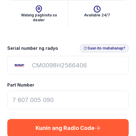
Walang pagbisita sa
Available 24/7
dealer
Kunin ang Radio Code
Serial number ng radyo
Saan ito mahahanap?
Part Number
Kunin ang Radio Code