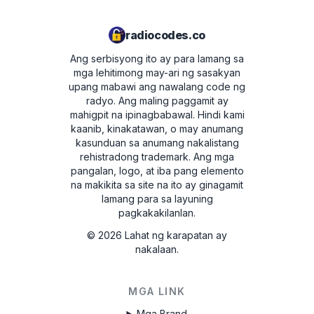
BP700562953492
radiocodes.co
Ang serbisyong ito ay para lamang sa
mga lehitimong may-ari ng sasakyan
upang mabawi ang nawalang code ng
radyo. Ang maling paggamit ay
mahigpit na ipinagbabawal.
Hindi kami
kaanib, kinakatawan, o may anumang
kasunduan sa anumang nakalistang
rehistradong trademark. Ang mga
pangalan, logo, at iba pang elemento
na makikita sa site na ito ay ginagamit
lamang para sa layuning
pagkakakilanlan.
©
2026
Lahat ng karapatan ay
nakalaan.
MGA LINK
Mga Brand