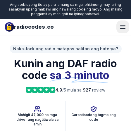
Ang serbisyong ito ay para lamang sa mga lehitimong may-ari ng
sasakyan upang mabawi ang nawalang code ng radyo. Ang maling
paggamit ay mahigpit na ipinagbabawal.
radiocodes.co
Ope
Naka-lock ang radio matapos palitan ang baterya?
Kunin ang DAF radio
code
sa 3 minuto
4.9
/5 mula sa
927
review
Mahigit 47,000 na mga
Garantisadong tugma ang
driver ang nagtitiwala sa
code
amin