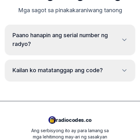
Mga sagot sa pinakakaraniwang tanong
Paano hanapin ang serial number ng
radyo?
Para mabasa ang serial number ng radyo ng Kia,
kailangan tanggalin ito at basahin ang code mula sa
Kailan ko matatanggap ang code?
label sa katawan ng radyo. Karaniwan, ang serial
number ay makikita sa itaas o ibaba ng barcode. Mga
halimbawa:
Ang code ay ipapadala
kaagad
pagkatapos
ng pag-order, anuman ang oras ng araw.
MP01060807
M0674077020
radiocodes.co
HN445-UN
Ang serbisyong ito ay para lamang sa
11 07 0210
mga lehitimong may-ari ng sasakyan