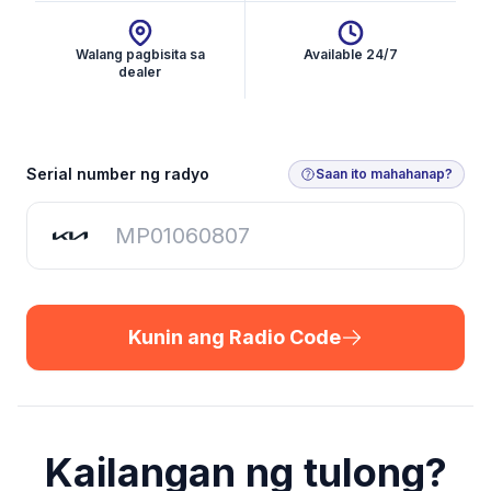
Walang pagbisita sa
Available 24/7
dealer
Kunin ang Radio Code
Serial number ng radyo
Saan ito mahahanap?
Kunin ang Radio Code
Kailangan ng tulong?