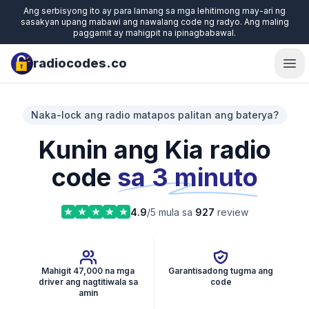
Ang serbisyong ito ay para lamang sa mga lehitimong may-ari ng
sasakyan upang mabawi ang nawalang code ng radyo. Ang maling
paggamit ay mahigpit na ipinagbabawal.
radiocodes.co
Ope
Naka-lock ang radio matapos palitan ang baterya?
Kunin ang Kia radio
code
sa 3 minuto
4.9
/5 mula sa
927
review
Mahigit 47,000 na mga
Garantisadong tugma ang
driver ang nagtitiwala sa
code
amin