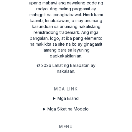
upang mabawi ang nawalang code ng
(01) 1 880 912179 001 7 (21) 11 07 0795
radyo. Ang maling paggamit ay
mahigpit na ipinagbabawal.
Hindi kami
7918HN065012235
kaanib, kinakatawan, o may anumang
kasunduan sa anumang nakalistang
65012235
rehistradong trademark. Ang mga
pangalan, logo, at iba pang elemento
FD0893456589123
na makikita sa site na ito ay ginagamit
lamang para sa layuning
UAU4934567X
pagkakakilanlan.
UBTE333456X
©
2026
Lahat ng karapatan ay
nakalaan.
FSV83345678X
MGA LINK
Mga Brand
Mga Sikat na Modelo
MENU