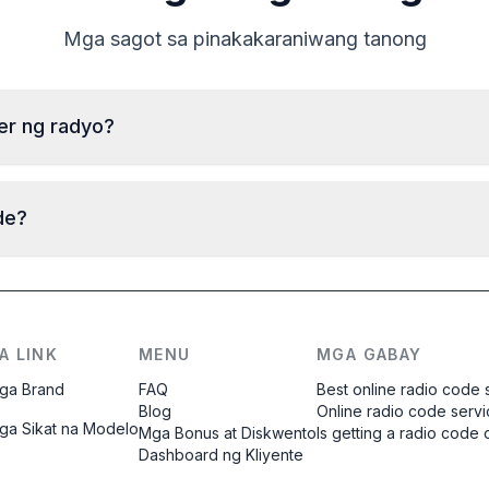
Mga sagot sa pinakakaraniwang tanong
er ng radyo?
Para mabasa ang serial number ng radyo ng Land Rover,
kailangan tanggalin ito at basahin ang code mula sa label
de?
sa katawan ng radyo. Karaniwan, ang serial number ay
makikita sa itaas o ibaba ng barcode. Mga halimbawa:
Ang code ay ipapadala
kaagad
pagkatapos
M328991
IAM001786
ng pag-order, anuman ang oras ng araw.
A LINK
MENU
MGA GABAY
ga Brand
FAQ
Best online radio code 
Blog
Online radio code serv
ga Sikat na Modelo
Mga Bonus at Diskwento
Is getting a radio code 
Dashboard ng Kliyente