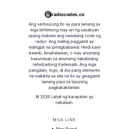
BP700562953492
radiocodes.co
Ang serbisyong ito ay para lamang sa
mga lehitimong may-ari ng sasakyan
upang mabawi ang nawalang code ng
radyo. Ang maling paggamit ay
mahigpit na ipinagbabawal.
Hindi kami
kaanib, kinakatawan, o may anumang
kasunduan sa anumang nakalistang
rehistradong trademark. Ang mga
pangalan, logo, at iba pang elemento
na makikita sa site na ito ay ginagamit
lamang para sa layuning
pagkakakilanlan.
©
2026
Lahat ng karapatan ay
nakalaan.
MGA LINK
Mga Brand