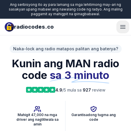
Ang serbisyong ito ay para lamang sa mga lehitimong may-ari ng
sasakyan upang mabawi ang nawalang code ng radyo. Ang maling
paggamit ay mahigpit na ipinagbabawal.
radiocodes.co
Ope
Naka-lock ang radio matapos palitan ang baterya?
Kunin ang MAN radio
code
sa 3 minuto
4.9
/5 mula sa
927
review
Mahigit 47,000 na mga
Garantisadong tugma ang
driver ang nagtitiwala sa
code
amin