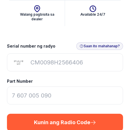
Walang pagbisita sa
Available 24/7
dealer
Kunin ang Radio Code
Serial number ng radyo
Saan ito mahahanap?
Part Number
Kunin ang Radio Code