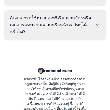
หมายเลขซีเรียลจะอยู่เหนือหรือใต้บาร์โค้ด ตัวอย่าง:
AUZ5Z4C5221241, AUZ1Z4K3201151,
เวลาจัดส่งขึ้นอยู่กับรุ่นของวิทยุ ในกรณีส่วนใหญ่
ฉันสามารถใช้หมายเลขซีเรียลจากบัตรหรือ
AUZ2Z7B1331142, AUZ2Z3B2314121
.
รหัสจะถูกส่งภายในไม่กี่นาทีหลังจากชำระเงิน
เอกสารแทนจากฉลากหรือหน้าจอวิทยุได้
เวลาจัดส่งที่คาดการณ์จะแสดงในสรุปคำสั่งซื้อใน
หรือไม่?
ขั้นตอนถัดไป
เราไม่แนะนำให้ทำเช่นนั้น บางครั้งหมายเลข
ซีเรียลจากบัตรหรือเอกสารอาจเป็นของอุปกรณ์
อื่น ซึ่งทำให้ไม่สามารถกู้คืนโค้ดที่ถูกต้องได้ หาก
คุณยังคงตัดสินใจใช้หมายเลขจากบัตร คุณต้อง
radiocodes.co
รับผิดชอบเอง
บริการนี้มีไว้สำหรับเจ้าของรถที่ถูกต้องตาม
กฎหมายเท่านั้นเพื่อกู้คืนรหัสวิทยุที่สูญหาย
การใช้งานในทางที่ผิดถือว่าผิดกฎหมาย
อย่างเข้มงวด
เราไม่ได้เป็นเจ้าของ ไม่ได้
เป็นตัวแทน และไม่มีข้อตกลงใด ๆ กับ
เครื่องหมายการค้าที่แสดงอยู่ ชื่อ โลโก้
และองค์ประกอบอื่น ๆ ที่พบในหน้านี้ใช้เพื่อ