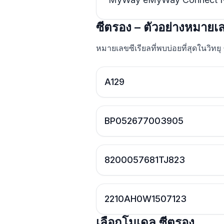
ซีตรอง – ตัวอย่างหมายเล
หมายเลขซีเรียลที่พบบ่อยที่สุดในวิทยุ
A129
BP052677003905
8200057681TJ823
2210AH0W1507123
เลือกโมเดล ซีตรอง