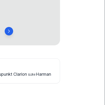
aupunkt Clarion และHarman