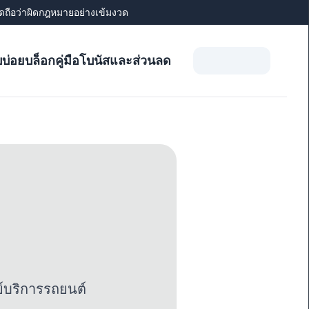
่ผิดถือว่าผิดกฎหมายอย่างเข้มงวด
บบ่อย
บล็อก
คู่มือ
โบนัสและส่วนลด
์บริการรถยนต์