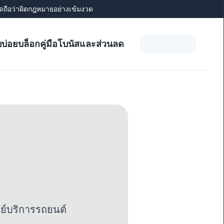
่ผิดถือว่าผิดกฎหมายอย่างเข้มงวด
บบ่อย
บล็อก
คู่มือ
โบนัสและส่วนลด
ย์บริการรถยนต์