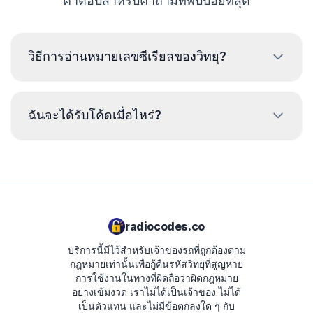
คำตอบสำหรับคำถามที่พบบ่อยที่สุด
วิธีการอ่านหมายเลขซีเรียลของวิทยุ?
เพื่ออ่านหมายเลขซีเรียลของวิทยุ เบคเคอร์ จำเป็นต้องถอด
ออกและอ่านรหัสจากป้ายบนตัวเครื่องวิทยุ โดยปกติหมายเลข
ฉันจะได้รับโค้ดเมื่อไหร่?
ซีเรียลจะอยู่เหนือหรือใต้บาร์โค้ด ตัวอย่าง:
2210AH0W1507123
โค้ดจะถูกส่งให้
ทันที
หลังจากทำการสั่งซื้อ ไม่ว่า
จะเป็นเวลาใดก็ตาม
W1507123
T00BE174690622
radiocodes.co
2045BC058153123
บริการนี้มีไว้สำหรับเจ้าของรถที่ถูกต้องตาม
58153123
กฎหมายเท่านั้นเพื่อกู้คืนรหัสวิทยุที่สูญหาย
การใช้งานในทางที่ผิดถือว่าผิดกฎหมาย
6045AR058153476
อย่างเข้มงวด
เราไม่ได้เป็นเจ้าของ ไม่ได้
เป็นตัวแทน และไม่มีข้อตกลงใด ๆ กับ
BE604558153476