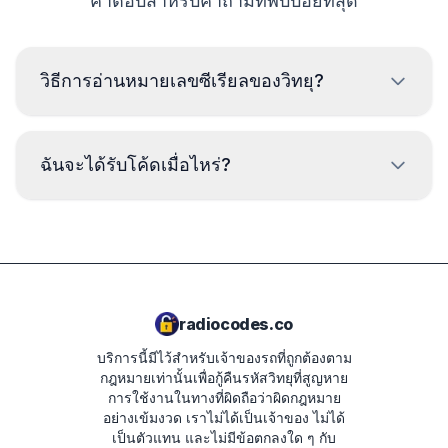
คำตอบสำหรับคำถามที่พบบ่อยที่สุด
วิธีการอ่านหมายเลขซีเรียลของวิทยุ?
เพื่ออ่านหมายเลขซีเรียลของวิทยุ เชฟโรเลต จำเป็นต้องถอด
ออกและอ่านรหัสจากป้ายบนตัวเครื่องวิทยุ โดยปกติหมายเลข
ฉันจะได้รับโค้ดเมื่อไหร่?
ซีเรียลจะอยู่เหนือหรือใต้บาร์โค้ด ตัวอย่าง:
A8371
โค้ดจะถูกส่งให้
ทันที
หลังจากทำการสั่งซื้อ ไม่ว่า
จะเป็นเวลาใดก็ตาม
A4436
A4080
radiocodes.co
บริการนี้มีไว้สำหรับเจ้าของรถที่ถูกต้องตาม
กฎหมายเท่านั้นเพื่อกู้คืนรหัสวิทยุที่สูญหาย
การใช้งานในทางที่ผิดถือว่าผิดกฎหมาย
อย่างเข้มงวด
เราไม่ได้เป็นเจ้าของ ไม่ได้
เป็นตัวแทน และไม่มีข้อตกลงใด ๆ กับ