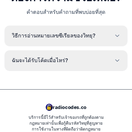
คำตอบสำหรับคำถามที่พบบ่อยที่สุด
วิธีการอ่านหมายเลขซีเรียลของวิทยุ?
เพื่ออ่านหมายเลขซีเรียลของวิทยุ ซีตรอง จำเป็นต้องถอดออก
และอ่านรหัสจากป้ายบนตัวเครื่องวิทยุ โดยปกติหมายเลข
ฉันจะได้รับโค้ดเมื่อไหร่?
ซีเรียลจะอยู่เหนือหรือใต้บาร์โค้ด ตัวอย่าง:
A129
โค้ดจะถูกส่งให้
ทันที
หลังจากทำการสั่งซื้อ ไม่ว่า
จะเป็นเวลาใดก็ตาม
T0F312
BP052677003905
radiocodes.co
E1994
บริการนี้มีไว้สำหรับเจ้าของรถที่ถูกต้องตาม
8200057681TJ823
กฎหมายเท่านั้นเพื่อกู้คืนรหัสวิทยุที่สูญหาย
การใช้งานในทางที่ผิดถือว่าผิดกฎหมาย
281155248RTK123