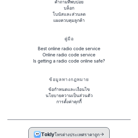
คำถามที่พบบ่อย
และ L กับ 4 ตัวเลขสุดท้ายของหมายเลขซีเรียล
บล็อก
(เช่น L0055)
โบนัสและส่วนลด
แผงควบคุมลูกค้า
จด 8 ตัวเลขโดยไม่รวมตัวอักษร U และ L - นี่คือ
หมายเลขซีเรียลของวิทยุของคุณ เพื่อรับรหัส ให้
ใส่ในแบบฟอร์มด้านบน
คู่มือ
Best online radio code service
Online radio code service
หากไม่สามารถอ่านหมายเลขซีเรียลจากหน้าจอ
Is getting a radio code online safe?
วิทยุได้ จำเป็นต้องถอดออกและอ่านรหัสจากป้าย
บนตัวเครื่อง ตัวอย่างหมายเลข:
542533,
10014744, U1001 L4744, GEB29013851,
ข้อมูลทางกฎหมาย
954LR052, FBPE066260EW, BJ001841,
ข้อกำหนดและเงื่อนไข
BP5022S0692058
.
นโยบายความเป็นส่วนตัว
การตั้งค่าคุกกี้
Tokly
โทรต่างประเทศราคาถูก