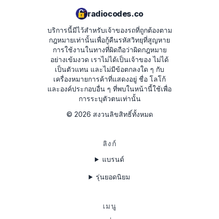
(เช่น L0055)
radiocodes.co
จด 8 ตัวเลขโดยไม่รวมตัวอักษร U และ L - นี่คือ
บริการนี้มีไว้สำหรับเจ้าของรถที่ถูกต้องตาม
หมายเลขซีเรียลของวิทยุของคุณ เพื่อรับรหัส ให้
กฎหมายเท่านั้นเพื่อกู้คืนรหัสวิทยุที่สูญหาย
ใส่ในแบบฟอร์มด้านบน
การใช้งานในทางที่ผิดถือว่าผิดกฎหมาย
อย่างเข้มงวด
เราไม่ได้เป็นเจ้าของ ไม่ได้
เป็นตัวแทน และไม่มีข้อตกลงใด ๆ กับ
Honda Accord 2003 - 2007
เครื่องหมายการค้าที่แสดงอยู่ ชื่อ โลโก้
และองค์ประกอบอื่น ๆ ที่พบในหน้านี้ใช้เพื่อ
การระบุตัวตนเท่านั้น
หมุนกุญแจไปที่ตำแหน่ง ACC (I)
เปิดวิทยุและตรวจสอบว่ามีข้อความ "CODE"
©
2026
สงวนลิขสิทธิ์ทั้งหมด
แสดงบนหน้าจอ หากไม่เห็นข้อความนี้ ให้ถอด
ฟิวส์ออก 1 นาที แล้วกลับไปที่ขั้นตอนที่ 1
ลิงก์
ปิดอุปกรณ์
แบรนด์
กดและกดค้างที่ครึ่งบนของปุ่ม SEEK/SKIP และ
CH/DISC จากนั้นกดและปล่อยปุ่ม PWR/VOL
รุ่นยอดนิยม
หน้าจอจะแสดงสลับระหว่างสองหน้าจอ
หน้าจอจะแสดงสลับระหว่างสองหน้าจอ: U กับ 4
เมนู
ตัวเลขแรกของหมายเลขซีเรียล (เช่น U2200)