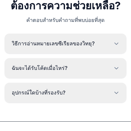
ต้องการความช่วยเหลือ?
คำตอบสำหรับคำถามที่พบบ่อยที่สุด
วิธีการอ่านหมายเลขซีเรียลของวิทยุ?
หมุนกุญแจไปที่ตำแหน่ง ON
ฉันจะได้รับโค้ดเมื่อไหร่?
เปิดวิทยุและตรวจสอบว่ามีข้อความ "CODE"
แสดงบนหน้าจอ หากไม่เห็นข้อความนี้ ให้ถอด
ฟิวส์ออก 1 นาที แล้วกลับไปที่ขั้นตอนที่ 1
โค้ดจะถูกส่งให้
ทันที
หลังจากทำการสั่งซื้อ ไม่ว่า
อุปกรณ์ใดบ้างที่รองรับ?
ปิดอุปกรณ์
จะเป็นเวลาใดก็ตาม
กดปุ่ม 1 และ 6 (สำหรับเลือกสถานีวิทยุ) ค้างไว้
จากนั้นเปิดอุปกรณ์
เราไม่สนับสนุนอุปกรณ์ Fujitsu และ JVCKENWOOD
หน้าจอจะแสดงสลับระหว่างสองหน้าจอ: U กับ 4
ตัวเลขแรกของหมายเลขซีเรียล (เช่น U2200)
และ L กับ 4 ตัวเลขสุดท้ายของหมายเลขซีเรียล