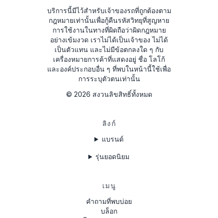
บริการนี้มีไว้สำหรับเจ้าของรถที่ถูกต้องตาม
TVPQN2966H0123
กฎหมายเท่านั้นเพื่อกู้คืนรหัสวิทยุที่สูญหาย
การใช้งานในทางที่ผิดถือว่าผิดกฎหมาย
T00BE174690622
อย่างเข้มงวด
เราไม่ได้เป็นเจ้าของ ไม่ได้
เป็นตัวแทน และไม่มีข้อตกลงใด ๆ กับ
E1994
เครื่องหมายการค้าที่แสดงอยู่ ชื่อ โลโก้
АЗС023142000100003534
และองค์ประกอบอื่น ๆ ที่พบในหน้านี้ใช้เพื่อ
การระบุตัวตนเท่านั้น
1023R123456
©
2026
สงวนลิขสิทธิ์ทั้งหมด
FA0926T1200576
ลิงก์
ANA008111
แบรนด์
รุ่นยอดนิยม
เมนู
คำถามที่พบบ่อย
บล็อก