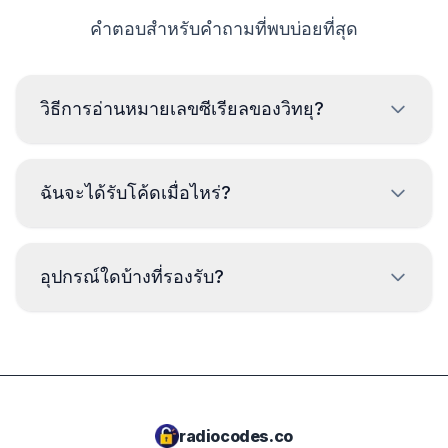
คำตอบสำหรับคำถามที่พบบ่อยที่สุด
วิธีการอ่านหมายเลขซีเรียลของวิทยุ?
เพื่ออ่านหมายเลขซีเรียลของวิทยุ แลนเซีย จำเป็นต้องถอดออก
และอ่านรหัสจากป้ายบนตัวเครื่องวิทยุ โดยปกติหมายเลข
ฉันจะได้รับโค้ดเมื่อไหร่?
ซีเรียลจะอยู่เหนือหรือใต้บาร์โค้ด ตัวอย่าง:
CM1232E0794521
โค้ดจะถูกส่งให้
ทันที
หลังจากทำการสั่งซื้อ ไม่ว่า
อุปกรณ์ใดบ้างที่รองรับ?
จะเป็นเวลาใดก็ตาม
BP723346696293
A2C1458550300001501
เราไม่สนับสนุนอุปกรณ์ Delphi และ Magneti Marelli
Y127
M117844
radiocodes.co
90145