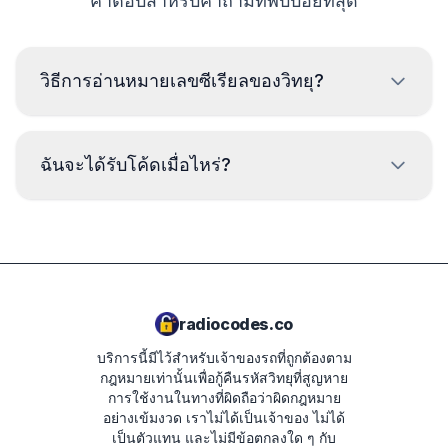
คำตอบสำหรับคำถามที่พบบ่อยที่สุด
วิธีการอ่านหมายเลขซีเรียลของวิทยุ?
เพื่ออ่านหมายเลขซีเรียลของวิทยุ แลนด์โรเวอร์ จำเป็นต้อง
ถอดออกและอ่านรหัสจากป้ายบนตัวเครื่องวิทยุ โดยปกติหมาย
ฉันจะได้รับโค้ดเมื่อไหร่?
เลขซีเรียลจะอยู่เหนือหรือใต้บาร์โค้ด ตัวอย่าง:
M328991
โค้ดจะถูกส่งให้
ทันที
หลังจากทำการสั่งซื้อ ไม่ว่า
จะเป็นเวลาใดก็ตาม
IAM001786
radiocodes.co
บริการนี้มีไว้สำหรับเจ้าของรถที่ถูกต้องตาม
กฎหมายเท่านั้นเพื่อกู้คืนรหัสวิทยุที่สูญหาย
การใช้งานในทางที่ผิดถือว่าผิดกฎหมาย
อย่างเข้มงวด
เราไม่ได้เป็นเจ้าของ ไม่ได้
เป็นตัวแทน และไม่มีข้อตกลงใด ๆ กับ